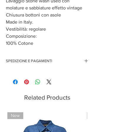
Lavaggio Stone wash used con
molature e sabbiature effetto vintage
Chiusura bottoni con asole
Made in Italy.
Vestibilità: regolare
Composizione:
100% Cotone
SPEDIZIONE E PAGAMENTI
Spedizione gratuita per ordini superiori ai 150 euro
Pagamenti sicuri con carte di credito
Pagamento con PayPal
Pagamento con contrassegno
Related Products
New
Limited Edition