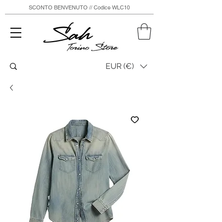
SCONTO BENVENUTO // Codice WLC10
Sah
Torino Store
EUR (€)