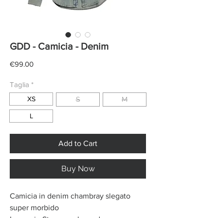
GDD - Camicia - Denim
Price
€99.00
Taglia
*
XS
S
M
L
Add to Cart
Buy Now
Camicia in denim chambray slegato
super morbido