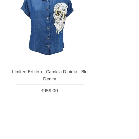
Limited Edition - Camicia Dipinta - Blu
Limited Edition - T-shi
Denim
Price
€159.00