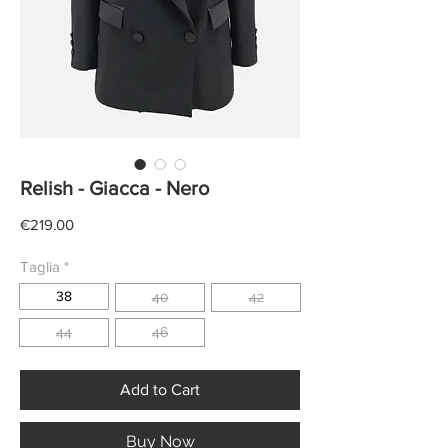
Relish - Giacca - Nero
Price
€219.00
Taglia
*
38
40
42
44
46
Add to Cart
Buy Now