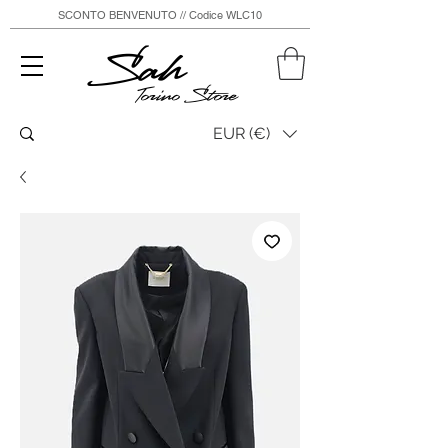
SCONTO BENVENUTO // Codice WLC10
Sah
Torino Store
EUR (€)