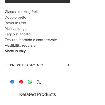
Giacca smoking Relish
Doppio petto
Rever in raso
Manica lunga
Taglio sfiancato
Tessuto morbido e confortevole
Vestibilità regolare
Made in Italy
SPEDIZIONE E PAGAMENTO
Spedizione gratuita per ordini superiori ai 150 euro
Pagamenti sicuri con carte di credito
Pagamento con PayPal
Pagamento con contrassegno
Related Products