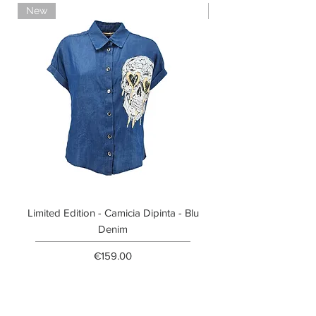
New
Limited Edition
Limited Edition - Camicia Dipinta - Blu
Limited Edition - T-shi
Denim
Price
€159.00