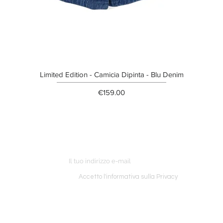
Limited Edition - Camicia Dipinta - Blu Denim
Price
€159.00
ETTER
o ordine
Accetto l'informativa sulla Privacy