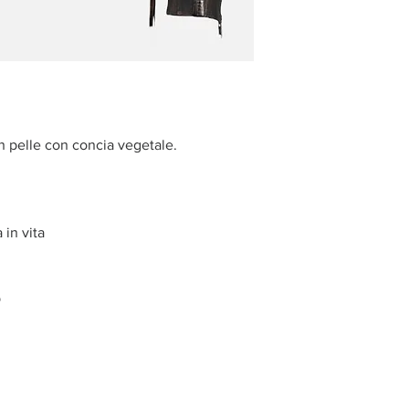
in pelle con concia vegetale.
 in vita
p