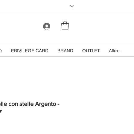
D
PRIVILEGE CARD
BRAND
OUTLET
Altro...
lle con stelle Argento -
♥