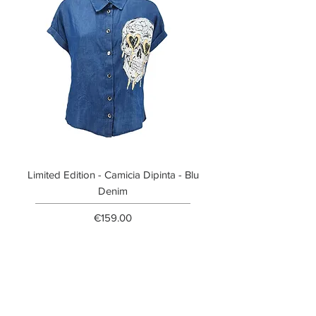
Limited Edition - Camicia Dipinta - Blu
Limited Edition - T-shi
Denim
Price
€159.00