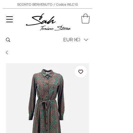
SCONTO BENVENUTO // Codice WLC10
Sah
Torino Store
EUR (€)