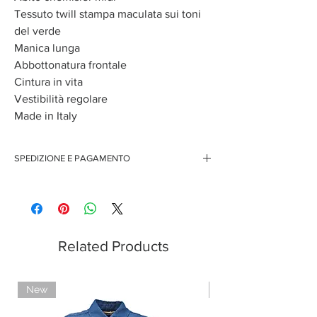
Tessuto twill stampa maculata sui toni
del verde
Manica lunga
Abbottonatura frontale
Cintura in vita
Vestibilità regolare
Made in Italy
SPEDIZIONE E PAGAMENTO
Spedizione gratuita per ordini superiori ai 150 euro
Pagamenti sicuri con carte di credito
Pagamento con PayPal
Pagamento con contrassegno
Related Products
New
Limited Edition