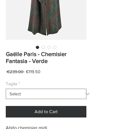
Gaëlle Paris - Chemisier
Fantasia - Verde
Regular
Sale
 €239.00 
€119.50
Price
Price
Taglia
*
Add to Cart
Abito chemisier midi