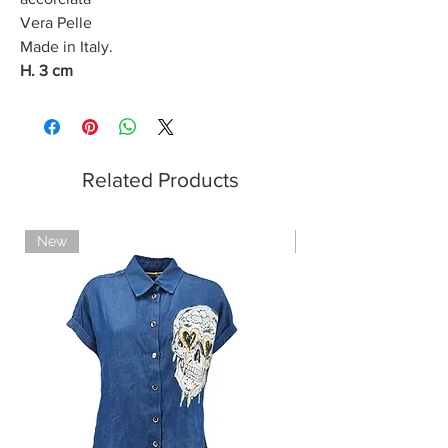
Vera Pelle
Made in Italy.
H. 3 cm
Related Products
New
Limited Edition