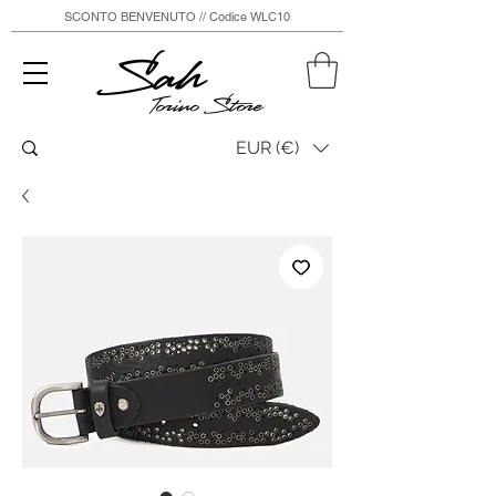
SCONTO BENVENUTO // Codice WLC10
Sah
Torino Store
EUR (€)