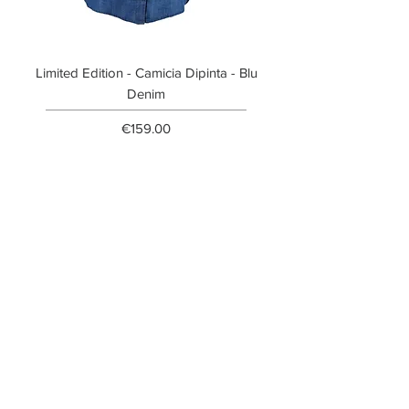
Limited Edition - Camicia Dipinta - Blu
Limited Edition - T-shi
Denim
Price
€159.00