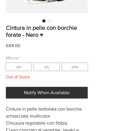
Cintura in pelle con borchie
forate - Nero ♥
Price
€69.00
Misura
*
90
95
100
Out of Stock
Notify When Available
Cintura in pelle bottolata con borchie
schiacciate multicolor
Chiusura regolabile con fibbia.
Cuoio conciato al vegetale, lavato e