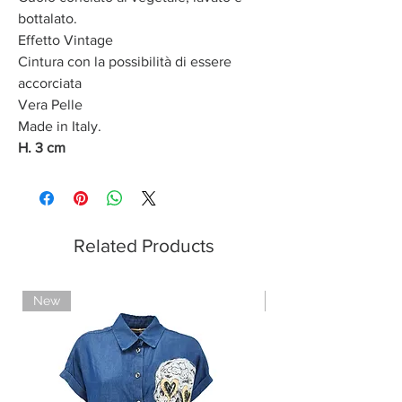
bottalato.
Effetto Vintage
Cintura con la possibilità di essere
accorciata
Vera Pelle
Made in Italy.
H. 3 cm
Related Products
New
Limited Edition