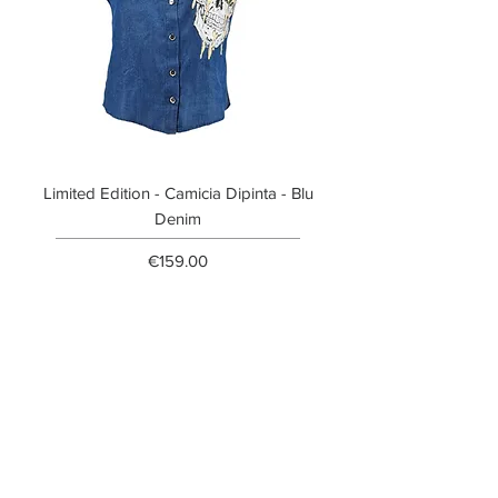
Limited Edition - Camicia Dipinta - Blu
Limited Edition - T-shi
Denim
Price
€159.00