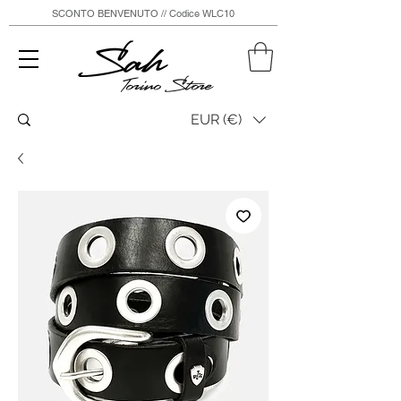
SCONTO BENVENUTO // Codice WLC10
Sah
Torino Store
EUR (€)