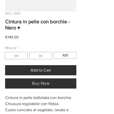
SKU: LM14
Cintura in pelle con borchie -
Nero ♥
Price
€149.00
Misura
*
100
90
95
Add to Cart
Buy Now
Cintura in pelle bottolata con borchie
Chiusura regolabile con fibbia.
Cuoio conciato al vegetale, lavato e