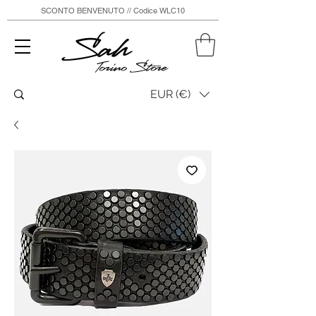
SCONTO BENVENUTO // Codice WLC10
Sah
Torino Store
EUR (€)