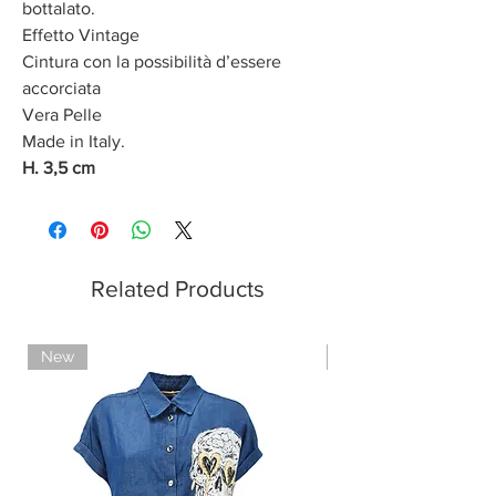
bottalato.
Effetto Vintage
Cintura con la possibilità d’essere
accorciata
Vera Pelle
Made in Italy.
H. 3,5 cm
Related Products
New
Limited Edition