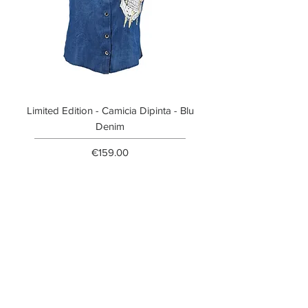
Limited Edition - Camicia Dipinta - Blu
Limited Edition - T-shi
Denim
Price
€159.00