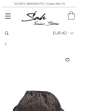
SCONTO BENVENUTO // Codice WLC10
Sah
Torino Store
EUR (€)