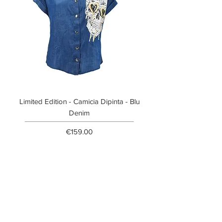
Limited Edition - Camicia Dipinta - Blu
Limited Edition - T-shi
Denim
Price
€159.00