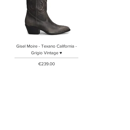
Gisel Moire - Texano California -
Gisel Moire - Anfibi
Grigio Vintage ♥
Price
€239.00