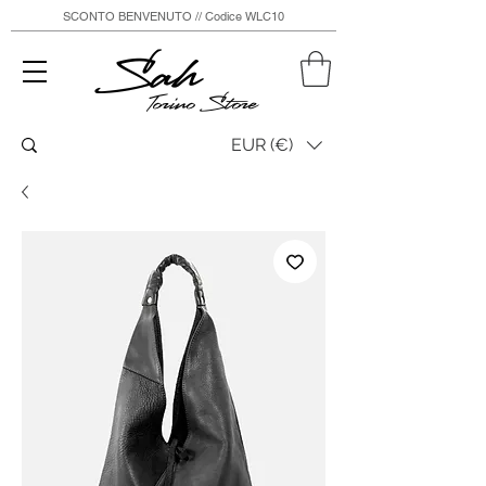
SCONTO BENVENUTO // Codice WLC10
Sah
Torino Store
EUR (€)