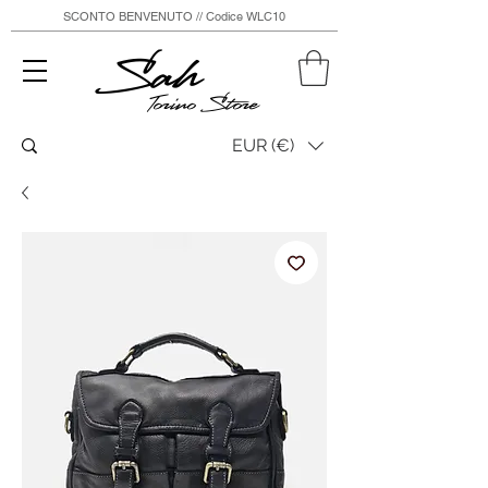
SCONTO BENVENUTO // Codice WLC10
Sah
Torino Store
EUR (€)