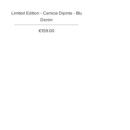
Limited Edition - Camicia Dipinta - Blu
Limited Edition - T-shi
Denim
Price
€159.00