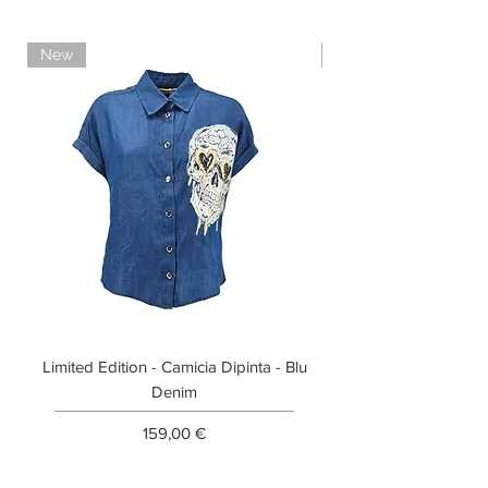
New
Limited Edition
Limited Edition - Camicia Dipinta - Blu
Limited Edition - T-shi
Denim
Prezzo
159,00 €