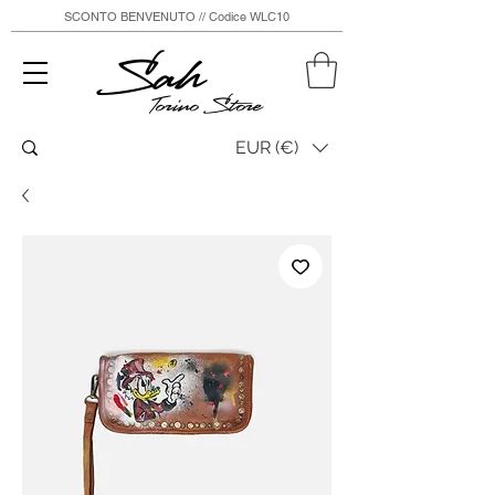
SCONTO BENVENUTO // Codice WLC10
Sah
Torino Store
EUR (€)