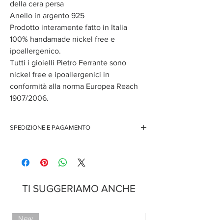
della cera persa
Anello in argento 925
Prodotto interamente fatto in Italia
100% handamade nickel free e
ipoallergenico.
Tutti i gioielli Pietro Ferrante sono
nickel free e ipoallergenici in
conformità alla norma Europea Reach
1907/2006.
SPEDIZIONE E PAGAMENTO
Spedizione gratuita per ordini superiori ai 150 euro
Pagamenti sicuri con carte di credito
Pagamento con PayPal
Pagamento con contrassegno
TI SUGGERIAMO ANCHE
New
Limited Edition