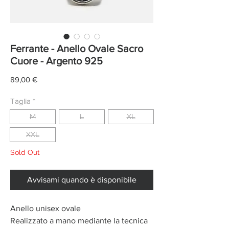
Ferrante - Anello Ovale Sacro
Cuore - Argento 925
Prezzo
89,00 €
Taglia
*
M
L
XL
XXL
Sold Out
Avvisami quando è disponibile
Anello unisex ovale
Realizzato a mano mediante la tecnica