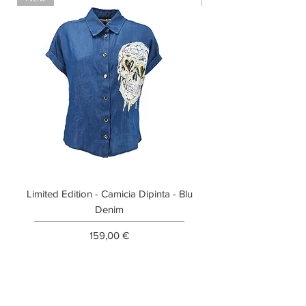
Limited Edition - Camicia Dipinta - Blu
Limited Edition - T-shi
Denim
Prezzo
159,00 €