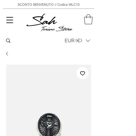
SCONTO BENVENUTO // Codice WLC10
Sah
Torino Store
EUR (€)