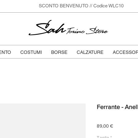
SCONTO BENVENUTO // Codice WLC10
Sah
Torino Store
ENTO
COSTUMI
BORSE
CALZATURE
ACCESSOR
Ferrante - Anel
Prezzo
89,00 €
Taglia
*