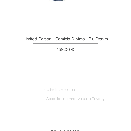
Limited Edition - Camicia Dipinta - Blu Denim
Prezzo
159,00 €
ETTER
o ordine
Accetto l'informativa sulla Privacy