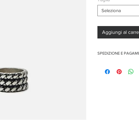
Seleziona
Aggiungi al carre
SPEDIZIONE E PAGA
Spedizione gratuita per o
Pagamenti sicuri con car
Pagamento con PayPal
Pagamento con contra