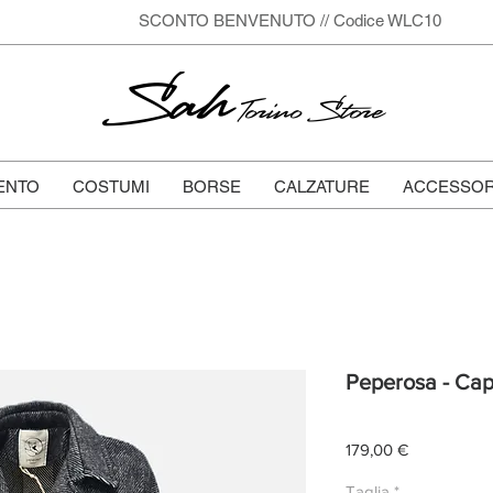
SCONTO BENVENUTO // Codice WLC10
Sah
Torino Store
ENTO
COSTUMI
BORSE
CALZATURE
ACCESSOR
Peperosa - Capp
Prezzo
179,00 €
Taglia
*