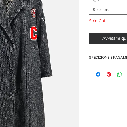
Seleziona
Sold Out
Avvisami qu
SPEDIZIONE E PAGA
Spedizione gratuita per o
Pagamenti sicuri con car
Pagamento con PayPal
Pagamento con contra