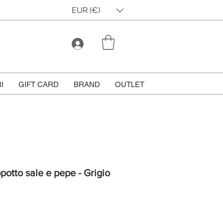
EUR (€)
I
GIFT CARD
BRAND
OUTLET
otto sale e pepe - Grigio