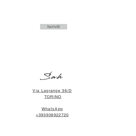
Iscriviti
Sah
Via Lagrange 36/D
TORINO
WhatsApp
+393938922720