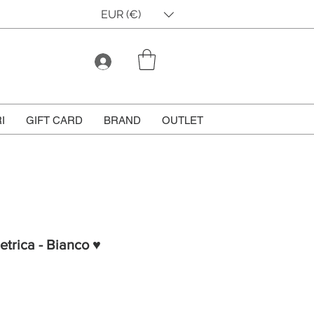
EUR (€)
I
GIFT CARD
BRAND
OUTLET
trica - Bianco ♥