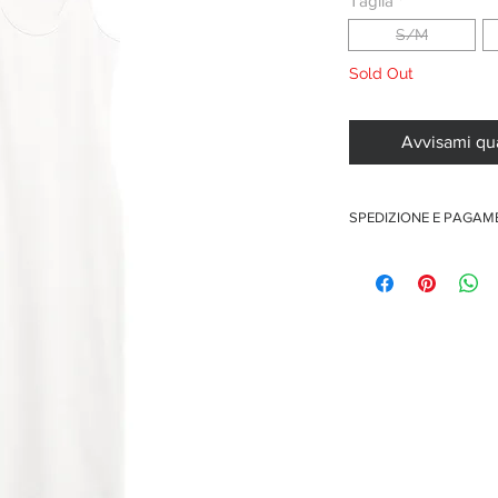
Taglia
*
S/M
Sold Out
Avvisami qu
SPEDIZIONE E PAGA
Spedizione gratuita per o
Pagamenti sicuri con car
Pagamento con PayPal
Pagamento con contra