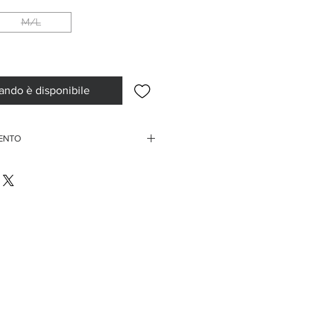
M/L
ando è disponibile
MENTO
rdini superiori ai 150 euro
te di credito
ssegno