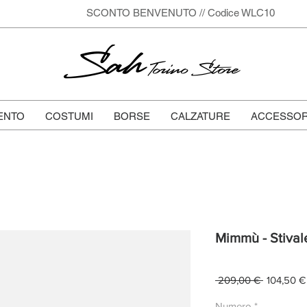
SCONTO BENVENUTO // Codice WLC10
Sah
Torino Store
ENTO
COSTUMI
BORSE
CALZATURE
ACCESSOR
Mimmù - Stivale
Prezzo
 209,00 € 
104,50 €
regolare
Numero
*