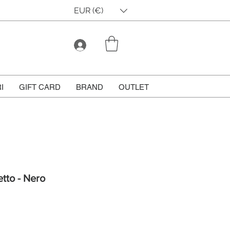
EUR (€)
I
GIFT CARD
BRAND
OUTLET
tto - Nero
Prezzo
scontato