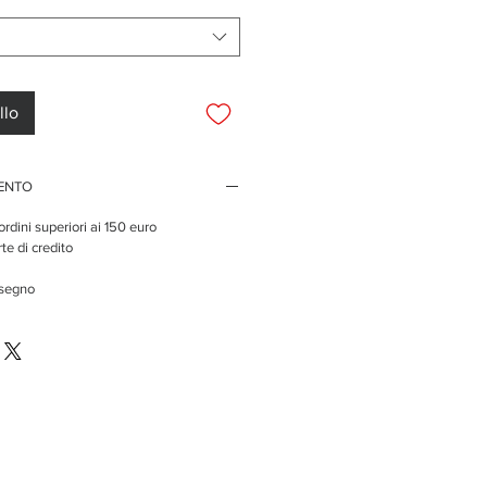
llo
MENTO
rdini superiori ai 150 euro
te di credito
ssegno