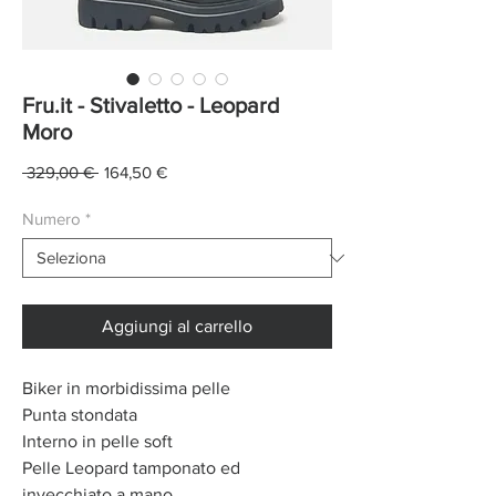
Fru.it - Stivaletto - Leopard
Moro
Prezzo
Prezzo
 329,00 € 
164,50 €
regolare
scontato
Numero
*
Aggiungi al carrello
Biker in morbidissima pelle
Punta stondata
Interno in pelle soft
Pelle Leopard tamponato ed
invecchiato a mano