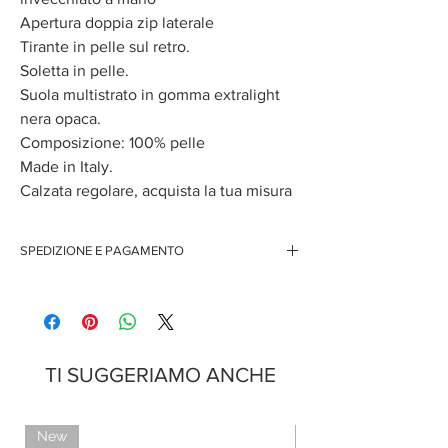
Apertura doppia zip laterale
Tirante in pelle sul retro.
Soletta in pelle.
Suola multistrato in gomma extralight
nera opaca.
Composizione: 100% pelle
Made in Italy.
Calzata regolare, acquista la tua misura
SPEDIZIONE E PAGAMENTO
Spedizione gratuita per ordini superiori ai 150 euro
Pagamenti sicuri con carte di credito
Pagamento con PayPal
Pagamento con contrassegno
TI SUGGERIAMO ANCHE
New
Limited Edition