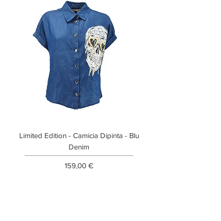
Limited Edition - Camicia Dipinta - Blu
Limited Edition - T-shi
Denim
Prezzo
159,00 €