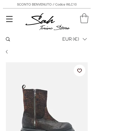
SCONTO BENVENUTO // Codice WLC10
Sah
Torino Store
EUR (€)