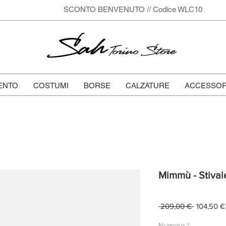
SCONTO BENVENUTO // Codice WLC10
Sah
Torino Store
ENTO
COSTUMI
BORSE
CALZATURE
ACCESSOR
Mimmù - Stival
Prezzo
 209,00 € 
104,50 €
regolare
Numero
*