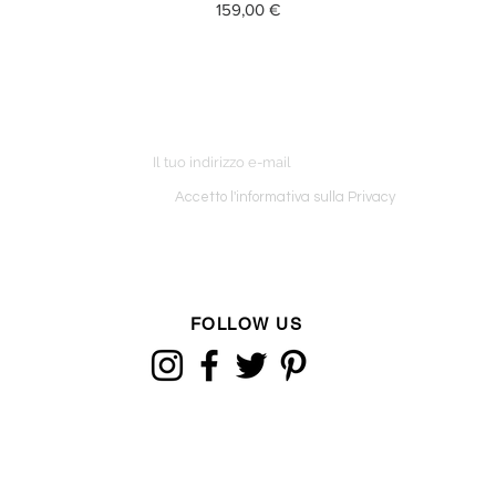
Prezzo
159,00 €
ETTER
o ordine
Accetto l'informativa sulla Privacy
FOLLOW US