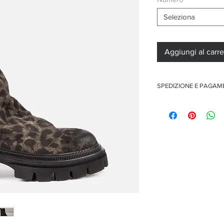
Seleziona
Aggiungi al carre
SPEDIZIONE E PAGA
Spedizione gratuita per o
Pagamenti sicuri con car
Pagamento con PayPal
Pagamento con contra