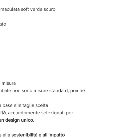
e maculata soft verde scuro
ato
a misura
ambale non sono misure standard, poiché
 base alla taglia scelta
ità
, accuratamente selezionati per
 un design unico
.
e alla
sostenibilità e all'impatto