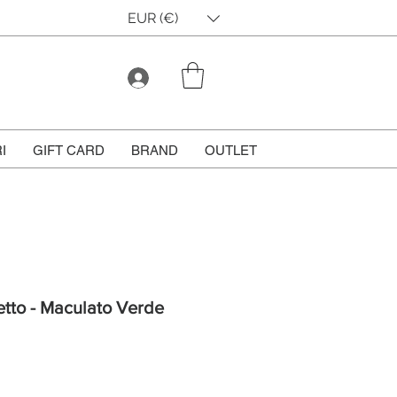
EUR (€)
I
GIFT CARD
BRAND
OUTLET
etto - Maculato Verde
Prezzo
scontato