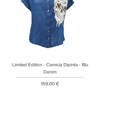
Limited Edition - Camicia Dipinta - Blu
Limited Edition - T-shi
Denim
Prezzo
159,00 €