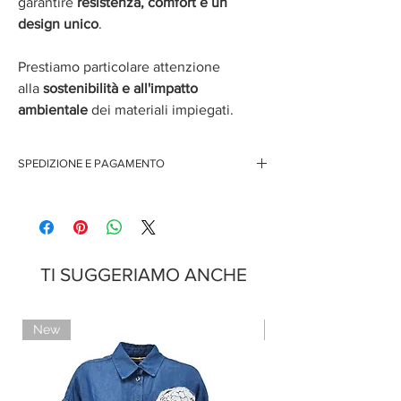
garantire
resistenza, comfort e un
design unico
.
Prestiamo particolare attenzione
alla
sostenibilità e all'impatto
ambientale
dei materiali impiegati.
SPEDIZIONE E PAGAMENTO
Spedizione gratuita per ordini superiori ai 150 euro
Pagamenti sicuri con carte di credito
Pagamento con PayPal
Pagamento con contrassegno
TI SUGGERIAMO ANCHE
New
Limited Edition