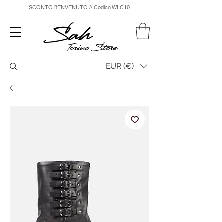
SCONTO BENVENUTO // Codice WLC10
Sah
Torino Store
EUR (€)