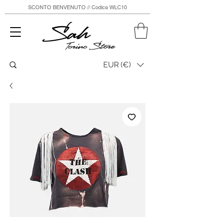
SCONTO BENVENUTO // Codice WLC10
Sah
Torino Store
EUR (€)