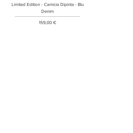
Limited Edition - Camicia Dipinta - Blu
Limited Edition - T-shi
Denim
Prezzo
159,00 €