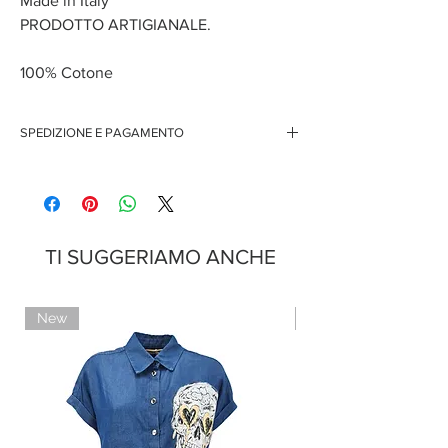
Made in Italy
PRODOTTO ARTIGIANALE.
100% Cotone
SPEDIZIONE E PAGAMENTO
Spedizione gratuita per ordini superiori ai 150 euro
Pagamenti sicuri con carte di credito
Pagamento con PayPal
Pagamento con contrassegno
TI SUGGERIAMO ANCHE
New
Limited Edition