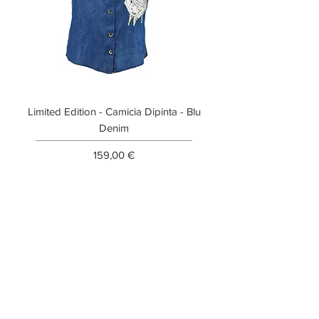
Limited Edition - Camicia Dipinta - Blu
Limited Edition - T-shi
Denim
Prezzo
159,00 €