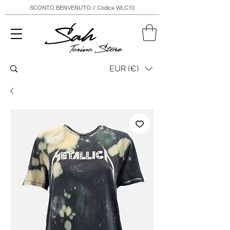
SCONTO BENVENUTO // Codice WLC10
Sah
Torino Store
EUR (€)