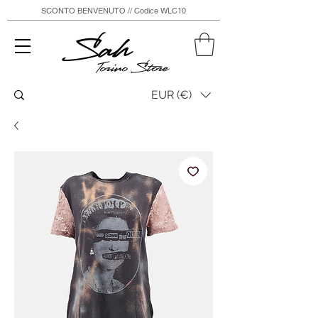
SCONTO BENVENUTO // Codice WLC10
Sah
Torino Store
EUR (€)