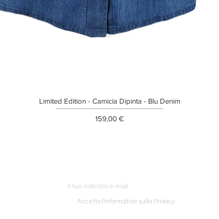
Limited Edition - Camicia Dipinta - Blu Denim
Prezzo
159,00 €
ETTER
o ordine
Accetto l'informativa sulla Privacy