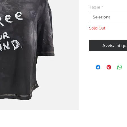
Taglia
*
Seleziona
Sold Out
Avvisami qu