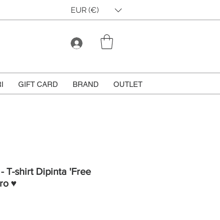
EUR (€)
I
GIFT CARD
BRAND
OUTLET
- T-shirt Dipinta 'Free
ro ♥