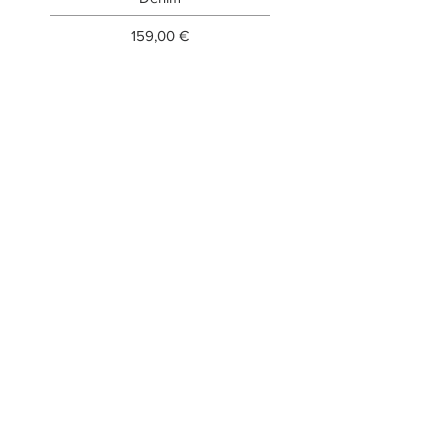
Prezzo
159,00 €