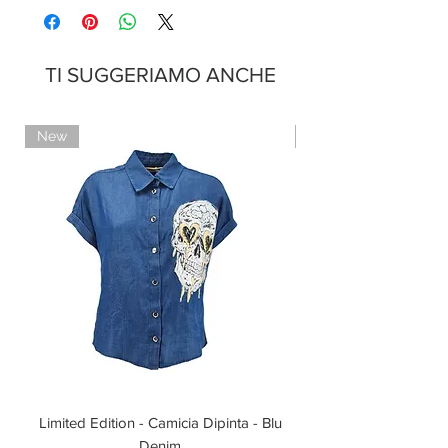
TI SUGGERIAMO ANCHE
New
Limited Edition
Limited Edition - Camicia Dipinta - Blu
Limited Edition - T-shi
Denim