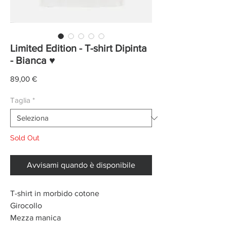
Limited Edition - T-shirt Dipinta
- Bianca ♥
Prezzo
89,00 €
Taglia
*
Sold Out
Avvisami quando è disponibile
T-shirt in morbido cotone
Girocollo
Mezza manica