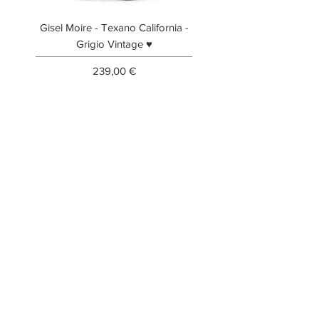
Gisel Moire - Texano California -
Gisel Moire - Anfibi
Grigio Vintage ♥
Prezzo
239,00 €