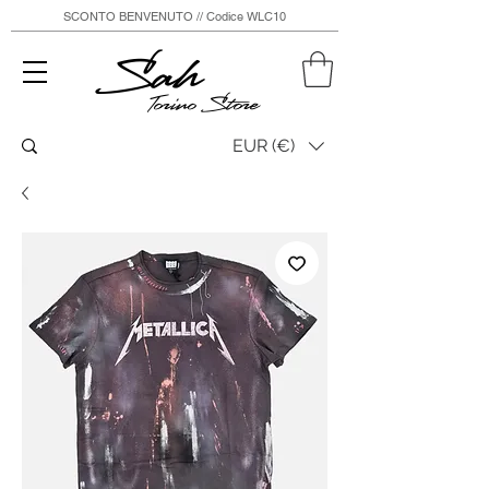
SCONTO BENVENUTO // Codice WLC10
Sah
Torino Store
EUR (€)