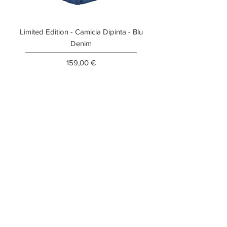
Limited Edition - Camicia Dipinta - Blu
Limited Edition - T-shi
Denim
Prezzo
159,00 €