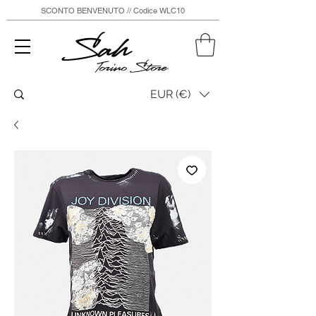
SCONTO BENVENUTO // Codice WLC10
Sah
Torino Store
EUR (€)