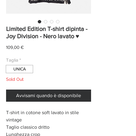
Limited Edition T-shirt dipinta -
Joy Division - Nero lavato ♥
Prezzo
109,00 €
Taglia
*
UNICA
Sold Out
Avvisami quando è disponibile
T-shirt in cotone soft lavato in stile
vintage
Taglio classico dritto
Lunghezza crop