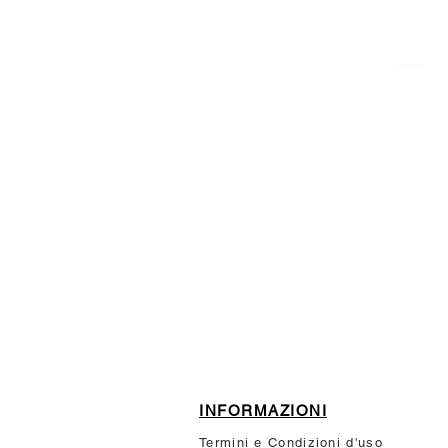
ISCRIVITI ALLA NEWSL
10% di sconto sul tuo prim
INFORMAZIONI
Termini e Condizioni d'uso