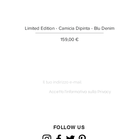
Limited Edition - Camicia Dipinta - Blu Denim
Prezzo
159,00 €
ETTER
o ordine
Accetto l'informativa sulla Privacy
FOLLOW US