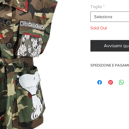
Taglia
*
Seleziona
Sold Out
Avvisami qu
SPEDIZIONE E PAGA
Spedizione gratuita per o
Pagamenti sicuri con car
Pagamento con PayPal
Pagamento con contra