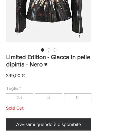
Limited Edition - Giacca in pelle
dipinta - Nero ♥
Prezzo
399,00 €
Taglia
*
XS
S
M
Sold Out
Avvisami quando è disponibile