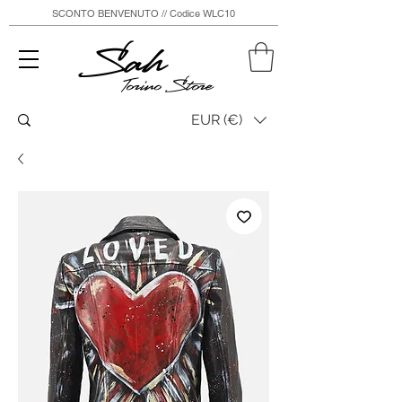
SCONTO BENVENUTO // Codice WLC10
Sah
Torino Store
EUR (€)