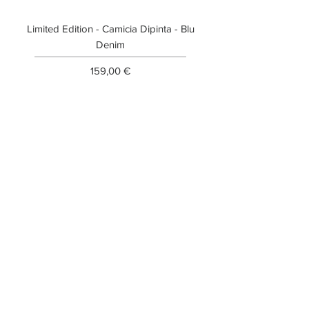
Limited Edition - Camicia Dipinta - Blu
Limited Edition - T-shi
Denim
Prezzo
159,00 €