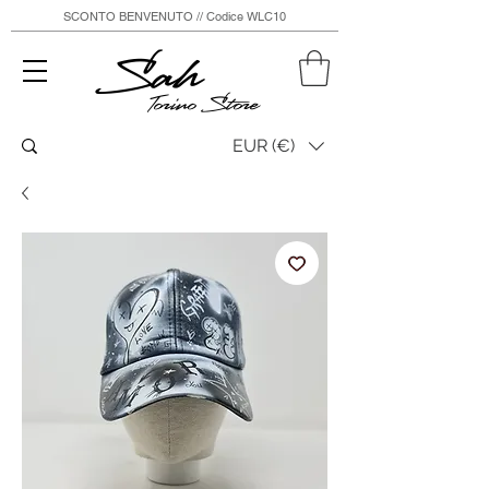
SCONTO BENVENUTO // Codice WLC10
Sah
Torino Store
EUR (€)