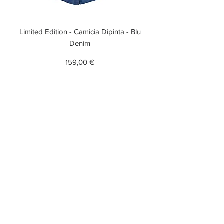
Limited Edition - Camicia Dipinta - Blu
Limited Edition - T-shi
Denim
Prezzo
159,00 €