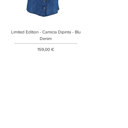
Limited Edition - Camicia Dipinta - Blu
Limited Edition - T-shi
Denim
Prezzo
159,00 €