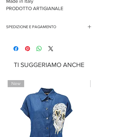
Made in Italy
PRODOTTO ARTIGIANALE
SPEDIZIONE E PAGAMENTO
Spedizione gratuita per ordini superiori ai 150 euro
Pagamenti sicuri con carte di credito
Pagamento con PayPal
Pagamento con contrassegno
TI SUGGERIAMO ANCHE
New
Limited Edition