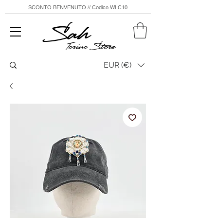
SCONTO BENVENUTO // Codice WLC10
Sah
Torino Store
EUR (€)