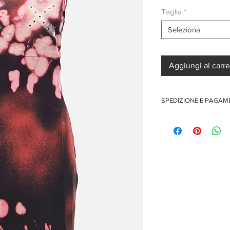
regolare
s
Taglia
*
Seleziona
Aggiungi al carre
SPEDIZIONE E PAGAM
Spedizione gratuita per o
Pagamenti sicuri con car
Pagamento con PayPal
Pagamento con contra