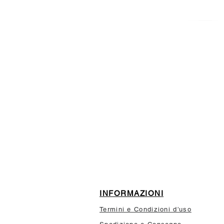
ISCRIVITI ALLA NEWSL
10% di sconto sul tuo prim
INFORMAZIONI
Termini e Condizioni d'uso