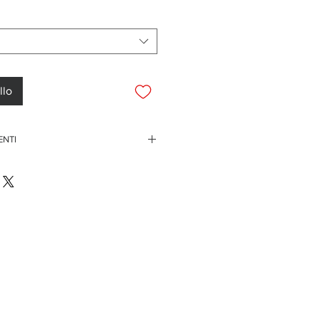
contato
llo
ENTI
rdini superiori ai 150 euro
te di credito
ssegno