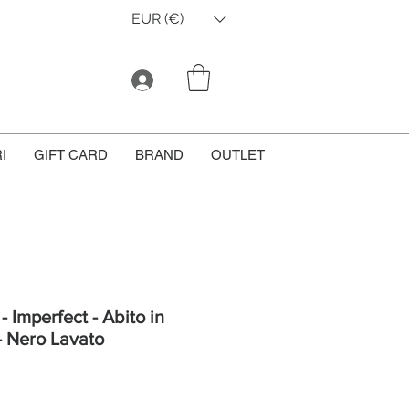
EUR (€)
I
GIFT CARD
BRAND
OUTLET
- Imperfect - Abito in
- Nero Lavato
rezzo