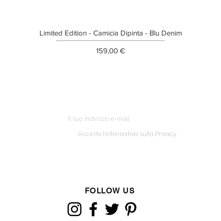
Limited Edition - Camicia Dipinta - Blu Denim
Prezzo
159,00 €
ETTER
o ordine
Accetto l'informativa sulla Privacy
FOLLOW US