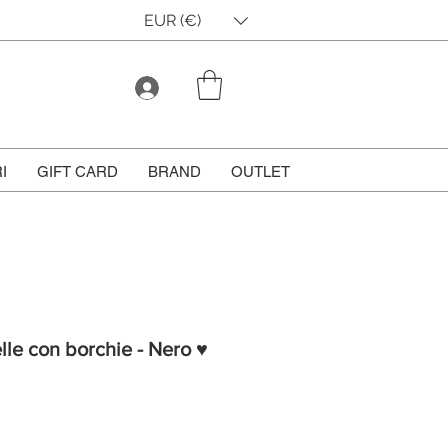
EUR (€)
I
GIFT CARD
BRAND
OUTLET
lle con borchie - Nero ♥