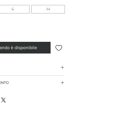
S
M
ando è disponibile
38/40
MENTO
40/42
rdini superiori ai 150 euro
te di credito
42/44
ssegno
44/46