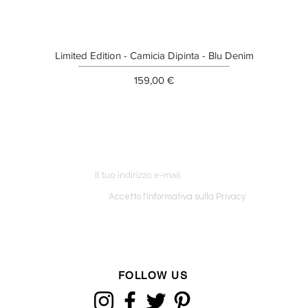
Limited Edition - Camicia Dipinta - Blu Denim
Prezzo
159,00 €
ETTER
o ordine
Accetto l'informativa sulla Privacy
FOLLOW US