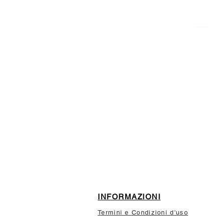
ISCRIVITI ALLA NEWSL
10% di sconto sul tuo prim
INFORMAZIONI
Termini e Condizioni d'uso