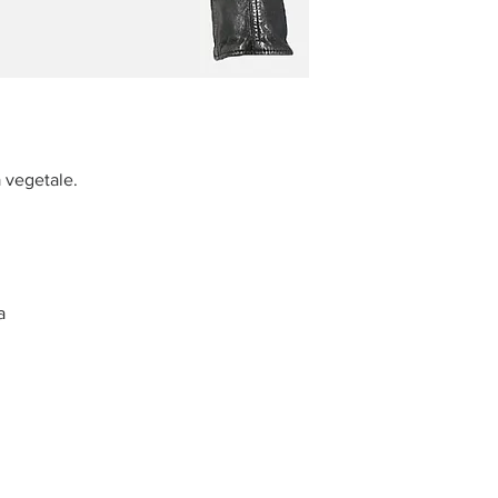
a vegetale.
a