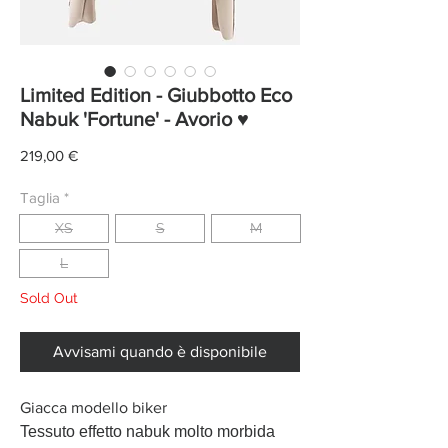
Limited Edition - Giubbotto Eco
Nabuk 'Fortune' - Avorio ♥
Prezzo
219,00 €
Taglia
*
XS
S
M
L
Sold Out
Avvisami quando è disponibile
Giacca modello biker
Tessuto effetto nabuk molto morbida