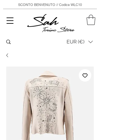
SCONTO BENVENUTO // Codice WLC10
Sah
Torino Store
EUR (€)