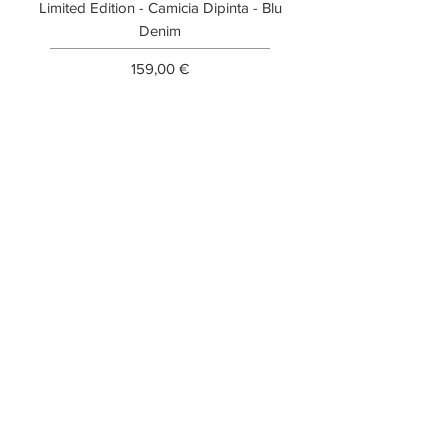
Limited Edition - Camicia Dipinta - Blu
Limited Edition - T-shi
Denim
Prezzo
159,00 €