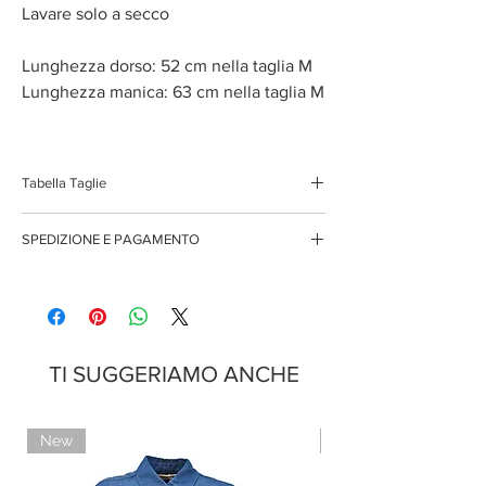
Lavare solo a secco
Lunghezza dorso: 52 cm nella taglia M
Lunghezza manica: 63 cm nella taglia M
Tabella Taglie
XS
38/40
SPEDIZIONE E PAGAMENTO
S
40/42
Spedizione gratuita per ordini superiori ai 150 euro
Pagamenti sicuri con carte di credito
Pagamento con PayPal
M
42/44
Pagamento con contrassegno
L
44/46
TI SUGGERIAMO ANCHE
New
Limited Edition