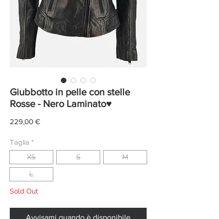
Giubbotto in pelle con stelle
Rosse - Nero Laminato♥
Prezzo
229,00 €
Taglia
*
XS
S
M
L
Sold Out
Avvisami quando è disponibile