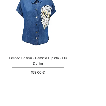
Limited Edition - Camicia Dipinta - Blu
Limited Edition - T-shi
Denim
Prezzo
159,00 €