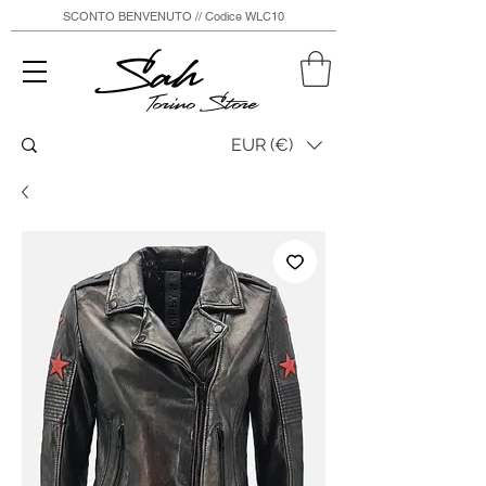
SCONTO BENVENUTO // Codice WLC10
Sah
Torino Store
EUR (€)