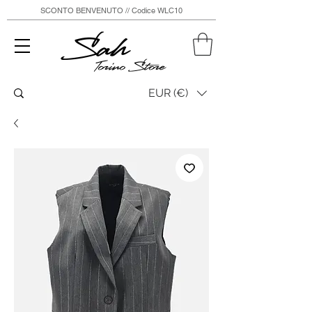
SCONTO BENVENUTO // Codice WLC10
Sah
Torino Store
EUR (€)