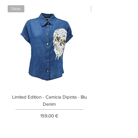
New
Limited Edition
Limited Edition - Camicia Dipinta - Blu
Limited Edition - T-shi
Denim
Prezzo
159,00 €