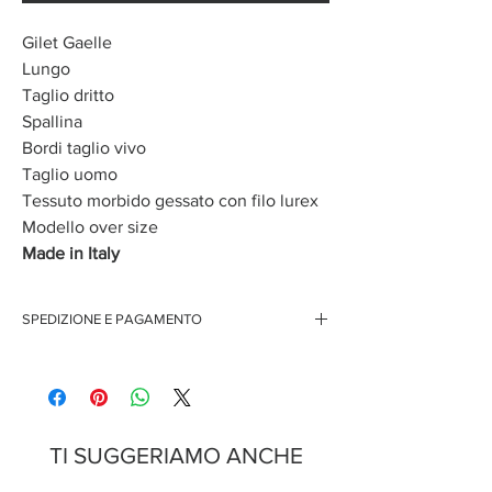
Gilet Gaelle
Lungo
Taglio dritto
Spallina
Bordi taglio vivo
Taglio uomo
Tessuto morbido gessato con filo lurex
Modello over size
Made in Italy
SPEDIZIONE E PAGAMENTO
Spedizione gratuita per ordini superiori ai 150 euro
Pagamenti sicuri con carte di credito
Pagamento con PayPal
Pagamento con contrassegno
TI SUGGERIAMO ANCHE