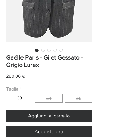
Gaëlle Paris - Gilet Gessato -
Grigio Lurex
Prezzo
289,00 €
Taglia
*
38
40
42
Aggiungi al carrello
Acquista ora