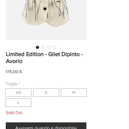
Limited Edition - Gilet Dipinto -
Avorio
Prezzo
175,00 €
Taglia
*
XS
S
M
L
Sold Out
Avvisami quando è disponibile