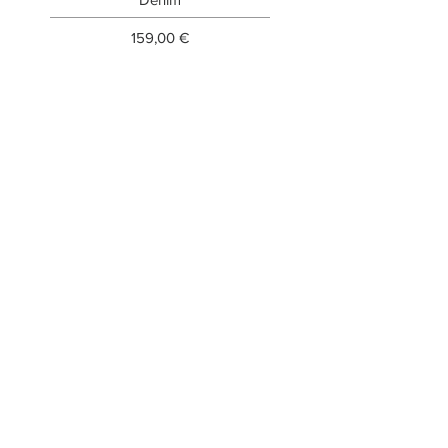
Prezzo
159,00 €