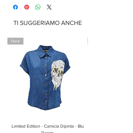
Pagamenti sicuri con carte di credito
Pagamento con PayPal
Pagamento con contrassegno
TI SUGGERIAMO ANCHE
New
Limited Edition
Limited Edition - Camicia Dipinta - Blu
Limited Edition - T-shi
Denim