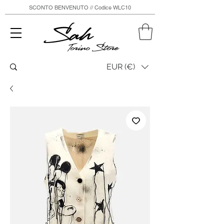
SCONTO BENVENUTO // Codice WLC10
Sah
Torino Store
EUR (€)