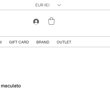
EUR (€)
I
GIFT CARD
BRAND
OUTLET
 - maculato
Prezzo
scontato