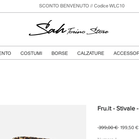
SCONTO BENVENUTO // Codice WLC10
Sah
Torino Store
ENTO
COSTUMI
BORSE
CALZATURE
ACCESSOR
Fru.it - Stivale
Prezzo
 399,00 € 
199,50 €
regolare