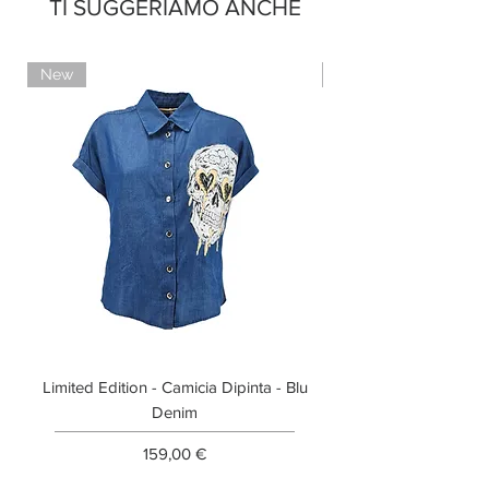
TI SUGGERIAMO ANCHE
New
Limited Edition
Limited Edition - Camicia Dipinta - Blu
Limited Edition - T-shi
Denim
Prezzo
159,00 €