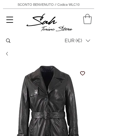
SCONTO BENVENUTO // Codice WLC10
Sah
Torino Store
EUR (€)