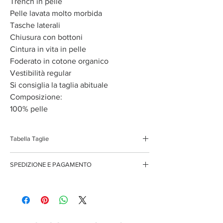
Trench in pelle
Pelle lavata molto morbida
Tasche laterali
Chiusura con bottoni
Cintura in vita in pelle
Foderato in cotone organico
Vestibilità regular
Si consiglia la taglia abituale
Composizione:
100% pelle
Tabella Taglie
XS
38/40
SPEDIZIONE E PAGAMENTO
S
40/42
Spedizione gratuita per ordini superiori ai 150 euro
Pagamenti sicuri con carte di credito
Pagamento con PayPal
M
42/44
Pagamento con contrassegno
L
44/46