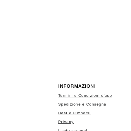
ISCRIVITI ALLA NEWSL
10% di sconto sul tuo prim
INFORMAZIONI
Termini e Condizioni d'uso
Spedizione e Consegna
Resi e Rimborsi
Privacy
Il mio account