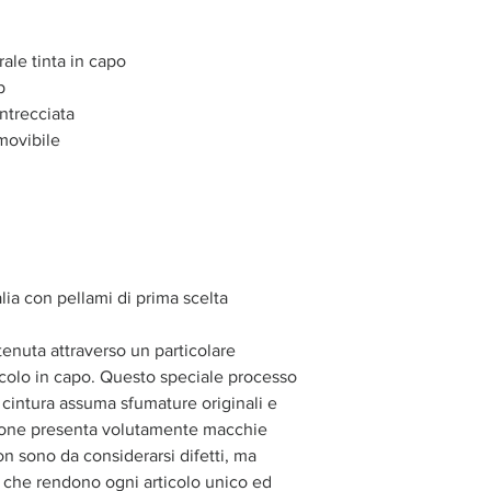
ale tinta in capo
p
ntrecciata
emovibile
alia con pellami di prima scelta
tenuta attraverso un particolare
ticolo in capo. Questo speciale processo
o cintura assuma sfumature originali e
azione presenta volutamente macchie
n sono da considerarsi difetti, ma
o, che rendono ogni articolo unico ed