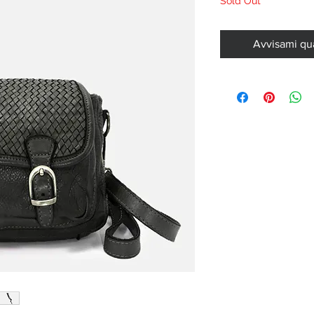
Sold Out
Avvisami qu