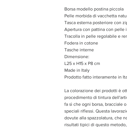
Borsa modello postina piccola
Pelle morbida di vacchetta natur
Tasca esterna posteriore con zi
Apertura con pattina con pelle i
Tracolla in pelle regolabile e r
Fodera in cotone
Tasche interne
Dimensione:
L25 x H15 x P8 cm
Made in Italy
Prodotto fatto interamente in It
La colorazione dei prodotti è ot
procedimento di tintura dell'ar
fa sì che ogni borsa, bracciale 
speciali riflessi. Questa lavor
dovute alla spazzolatura, che no
risultati tipici di questo metod