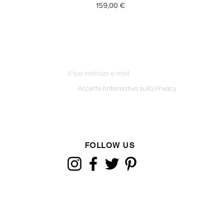
Prezzo
159,00 €
ETTER
o ordine
Accetto l'informativa sulla Privacy
FOLLOW US