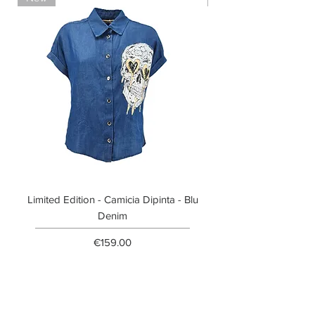
Limited Edition - Camicia Dipinta - Blu
Limited Edition - T-shi
Denim
Price
€159.00