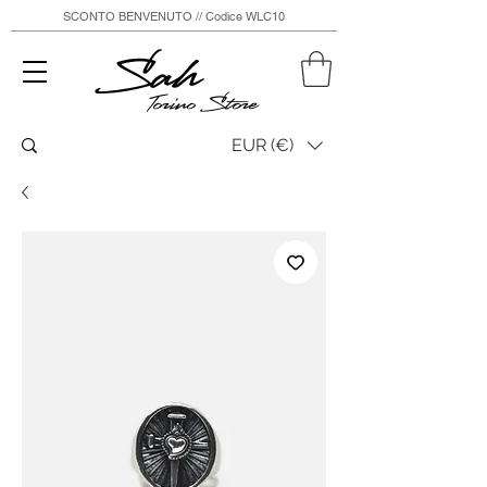
SCONTO BENVENUTO // Codice WLC10
Sah
Torino Store
EUR (€)