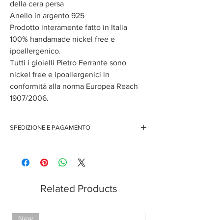
della cera persa
Anello in argento 925
Prodotto interamente fatto in Italia
100% handamade nickel free e
ipoallergenico.
Tutti i gioielli Pietro Ferrante sono
nickel free e ipoallergenici in
conformità alla norma Europea Reach
1907/2006.
SPEDIZIONE E PAGAMENTO
Spedizione gratuita per ordini superiori ai 150 euro
Pagamenti sicuri con carte di credito
Pagamento con PayPal
Pagamento con contrassegno
Related Products
New
Limited Edition