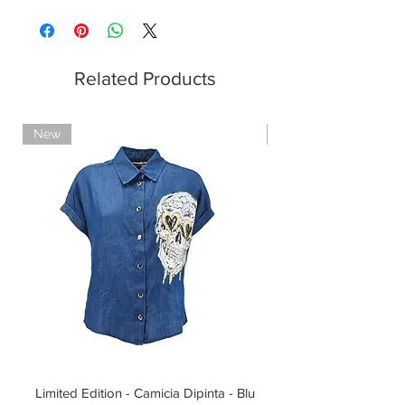
Pagamenti sicuri con carte di credito
Pagamento con PayPal
Pagamento con contrassegno
Related Products
New
Limited Edition
Limited Edition - Camicia Dipinta - Blu
Limited Edition - T-shi