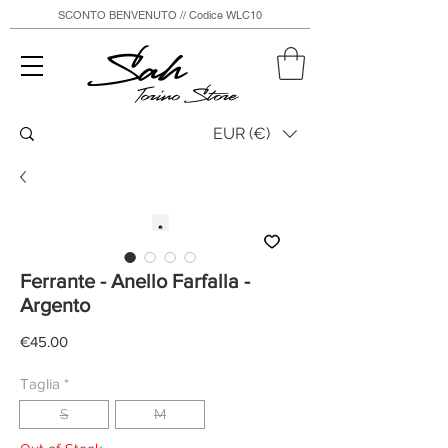
SCONTO BENVENUTO // Codice WLC10
Sah
Torino Store
EUR (€)
Ferrante - Anello Farfalla -
Argento
Price
€45.00
Taglia
*
S
M