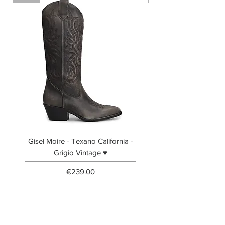
Gisel Moire - Texano California -
Gisel Moire - Anfibi
Grigio Vintage ♥
Price
€239.00