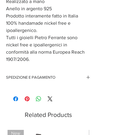
Realizzato a mano
Anello in argento 925
Prodotto interamente fatto in Italia
100% handamade nickel free e
ipoallergenico.
Tutti i gioielli Pietro Ferrante sono
nickel free e ipoallergenici in
conformità alla norma Europea Reach
1907/2006.
SPEDIZIONE E PAGAMENTO
Spedizione gratuita per ordini superiori ai 150 euro
Pagamenti sicuri con carte di credito
Pagamento con PayPal
Pagamento con contrassegno
Related Products
New
New