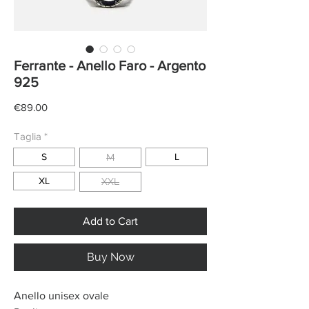
Ferrante - Anello Faro - Argento
925
Price
€89.00
Taglia
*
S
L
M
XL
XXL
Add to Cart
Buy Now
Anello unisex ovale