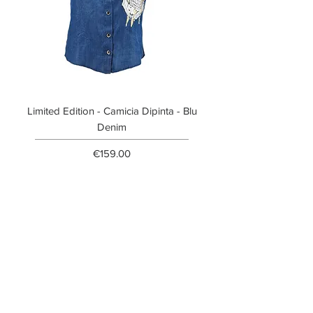
Limited Edition - Camicia Dipinta - Blu
Limited Edition - T-shi
Denim
Price
€159.00