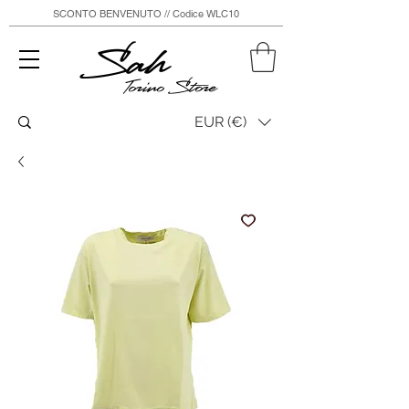
SCONTO BENVENUTO // Codice WLC10
Sah
Torino Store
EUR (€)