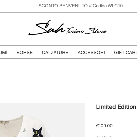
SCONTO BENVENUTO // Codice WLC10
Sah
Torino Store
UMI
BORSE
CALZATURE
ACCESSORI
GIFT CAR
Limited Edition 
Price
€109.00