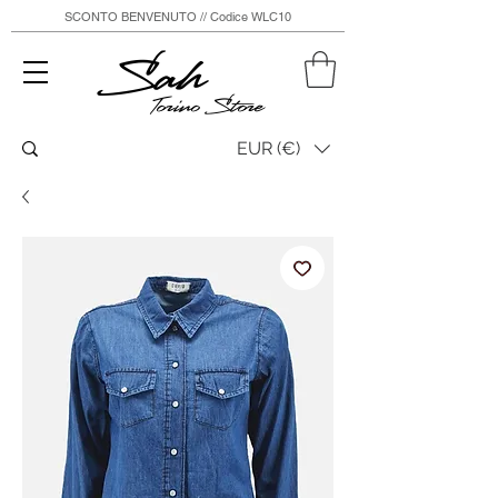
SCONTO BENVENUTO // Codice WLC10
Sah
Torino Store
EUR (€)