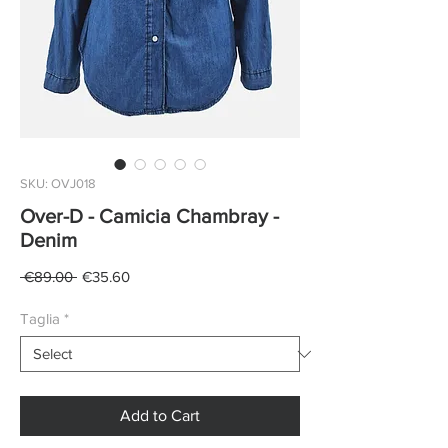
SKU: OVJ018
Over-D - Camicia Chambray -
Denim
Regular
Sale
 €89.00 
€35.60
Price
Price
Taglia
*
Add to Cart