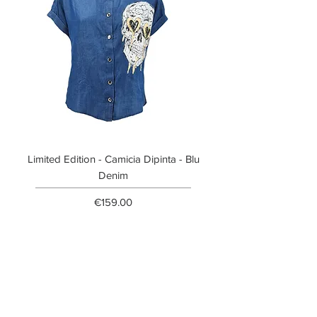
Limited Edition - Camicia Dipinta - Blu
Limited Edition - T-shi
Denim
Price
€159.00