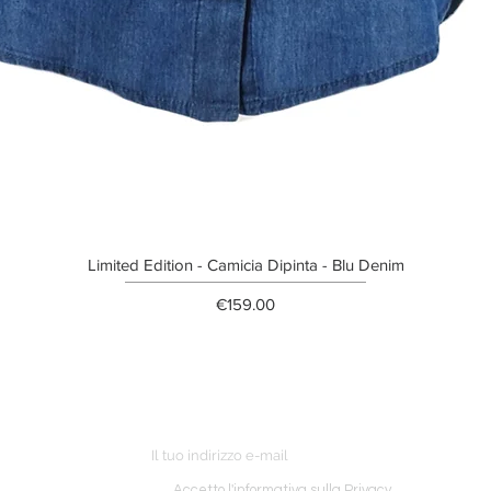
Limited Edition - Camicia Dipinta - Blu Denim
Price
€159.00
ETTER
o ordine
Accetto l'informativa sulla Privacy