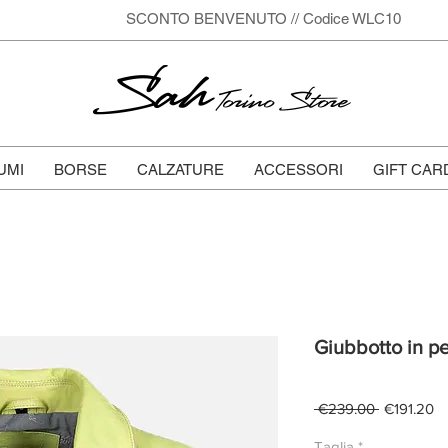
SCONTO BENVENUTO // Codice WLC10
Sah
Torino Store
UMI
BORSE
CALZATURE
ACCESSORI
GIFT CAR
Giubbotto in pe
Regular
Sa
 €239.00 
€191.20
Price
Pr
Taglia
*