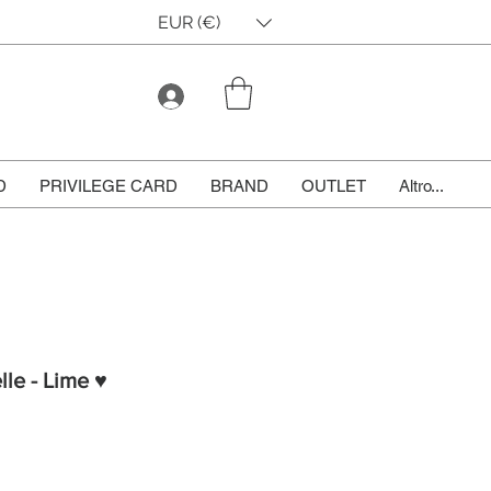
EUR (€)
D
PRIVILEGE CARD
BRAND
OUTLET
Altro...
lle - Lime ♥
le
ice