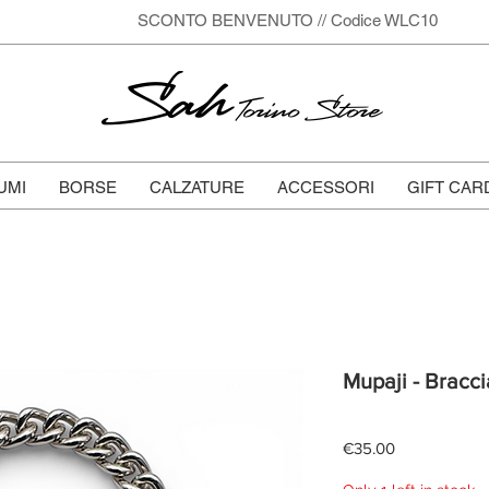
SCONTO BENVENUTO // Codice WLC10
Sah
Torino Store
UMI
BORSE
CALZATURE
ACCESSORI
GIFT CAR
Mupaji - Bracci
Price
€35.00