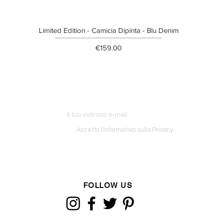
Limited Edition - Camicia Dipinta - Blu Denim
Price
€159.00
ETTER
o ordine
Accetto l'informativa sulla Privacy
FOLLOW US