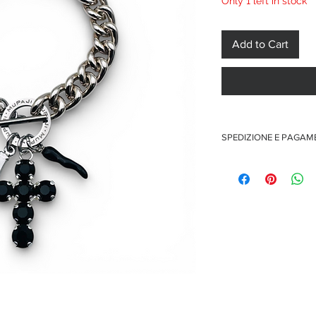
Only 1 left in stock
Add to Cart
SPEDIZIONE E PAGA
Spedizione gratuita per o
Pagamenti sicuri con car
Pagamento con PayPal
Pagamento con contra