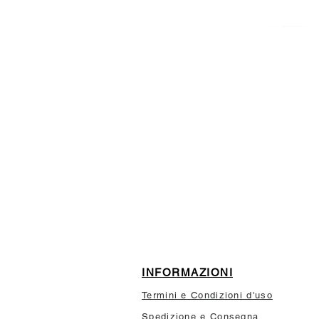
ISCRIVITI ALLA NEWSL
10% di sconto sul tuo prim
INFORMAZIONI
Termini e Condizioni d'uso
Spedizione e Consegna