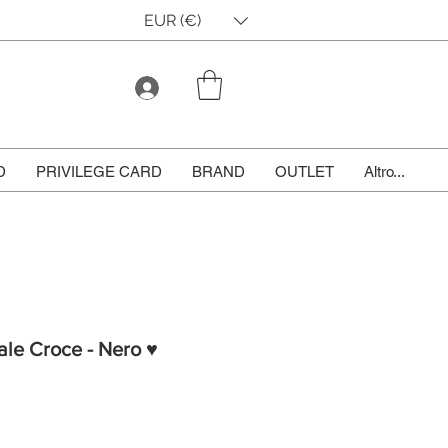
EUR (€)
D
PRIVILEGE CARD
BRAND
OUTLET
Altro...
ale Croce - Nero ♥