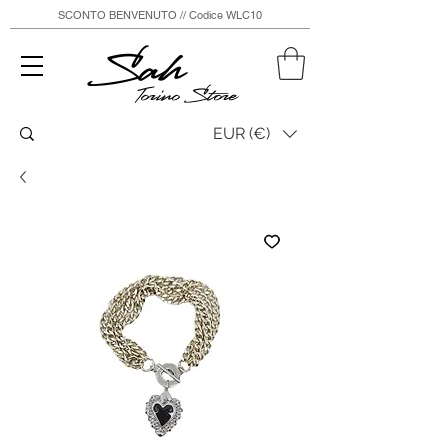
SCONTO BENVENUTO // Codice WLC10
Sah
Torino Store
EUR (€)