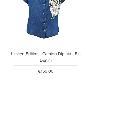
Limited Edition - Camicia Dipinta - Blu
Limited Edition - T-shi
Denim
Price
€159.00