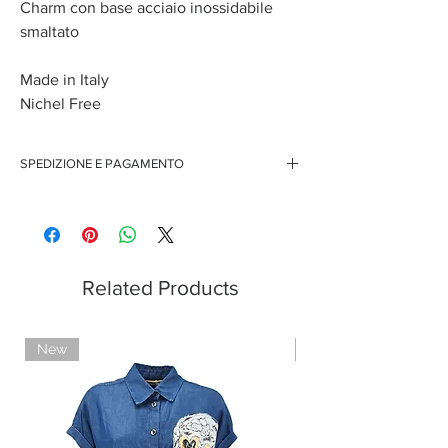
Charm con base acciaio inossidabile
smaltato
Made in Italy
Nichel Free
SPEDIZIONE E PAGAMENTO
Spedizione gratuita per ordini superiori ai 150 euro
Pagamenti sicuri con carte di credito
Pagamento con PayPal
Pagamento con contrassegno
Related Products
New
Limited Edition