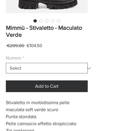
Mimmù - Stivaletto - Maculato
Verde
Regular
Sale
 €209.00 
€104.50
Price
Price
Numero
*
Add to Cart
Stivaletto in morbidissima pelle
maculata soft verde scuro
Punta stondata
Pelle camoscio effetto stropicciato
Zip posteriore