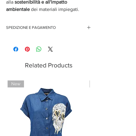
alla
sostenibilità e all'impatto
ambientale
dei materiali impiegati.
SPEDIZIONE E PAGAMENTO
Spedizione gratuita per ordini superiori ai 150 euro
Pagamenti sicuri con carte di credito
Pagamento con PayPal
Pagamento con contrassegno
Related Products
New
Limited Edition