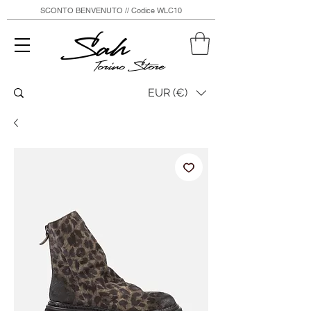
SCONTO BENVENUTO // Codice WLC10
Sah
Torino Store
EUR (€)