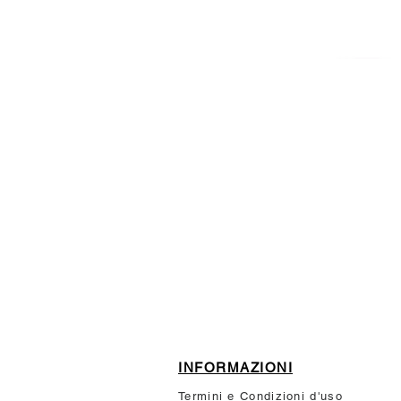
ISCRIVITI ALLA NEWSL
10% di sconto sul tuo prim
INFORMAZIONI
Termini e Condizioni d'uso