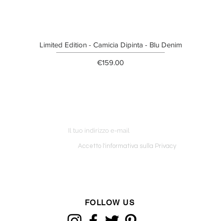
Limited Edition - Camicia Dipinta - Blu Denim
Price
€159.00
ETTER
o ordine
Accetto l'informativa sulla Privacy
FOLLOW US