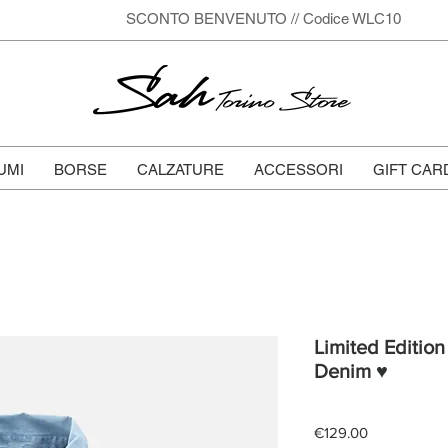
SCONTO BENVENUTO // Codice WLC10
Sah
Torino Store
UMI
BORSE
CALZATURE
ACCESSORI
GIFT CAR
Limited Edition
Denim ♥
Price
€129.00